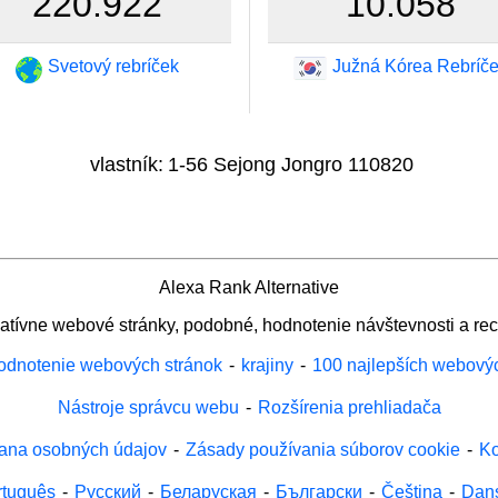
220.922
10.058
Svetový rebríček
Južná Kórea Rebríč
vlastník:
1-56 Sejong Jongro 110820
Alexa Rank Alternative
natívne webové stránky, podobné, hodnotenie návštevnosti a rec
odnotenie webových stránok
-
krajiny
-
100 najlepších webový
Nástroje správcu webu
-
Rozšírenia prehliadača
ana osobných údajov
-
Zásady používania súborov cookie
-
Ko
rtuguês
-
Русский
-
Беларуская
-
Български
-
Čeština
-
Dan