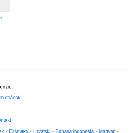
ek
enzie.
ch stránok
ntakt
sk
-
Ελληνικά
-
Hrvatski
-
Bahasa Indonesia
-
Magyar
-