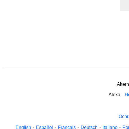
Alter
Alexa
-
H
Ochr
English
-
Español
-
Français
-
Deutsch
-
Italiano
-
Po