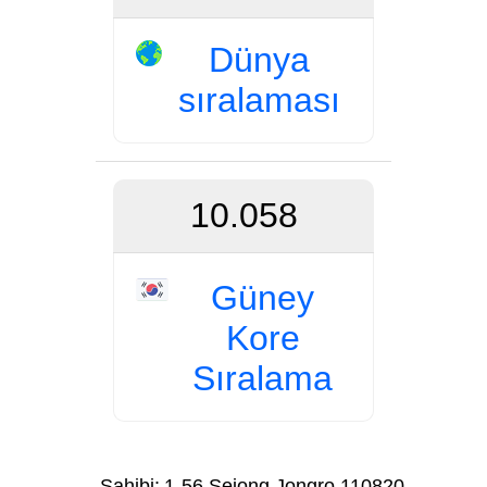
Dünya
sıralaması
10.058
Güney
Kore
Sıralama
Sahibi:
1-56 Sejong Jongro 110820