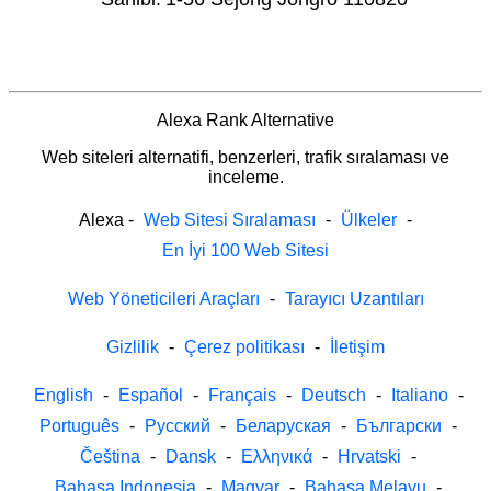
Alexa Rank Alternative
Web siteleri alternatifi, benzerleri, trafik sıralaması ve
inceleme.
Alexa
-
Web Sitesi Sıralaması
-
Ülkeler
-
En İyi 100 Web Sitesi
Web Yöneticileri Araçları
-
Tarayıcı Uzantıları
Gizlilik
-
Çerez politikası
-
İletişim
English
-
Español
-
Français
-
Deutsch
-
Italiano
-
Português
-
Русский
-
Беларуская
-
Български
-
Čeština
-
Dansk
-
Ελληνικά
-
Hrvatski
-
Bahasa Indonesia
-
Magyar
-
Bahasa Melayu
-