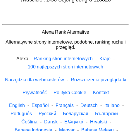
Alexa Rank Alternative
Alternatywne strony internetowe, podobne, ranking ruchu i
przegląd.
Alexa
-
Ranking stron internetowych
-
Kraje
-
100 najlepszych stron internetowych
Narzędzia dla webmasterów
-
Rozszerzenia przeglądarki
Prywatność
-
Polityka Cookie
-
Kontakt
English
-
Español
-
Français
-
Deutsch
-
Italiano
-
Português
-
Русский
-
Беларуская
-
Български
-
Čeština
-
Dansk
-
Ελληνικά
-
Hrvatski
-
Bahasa Indonesia
-
Magyar
-
Bahasa Melayu
-