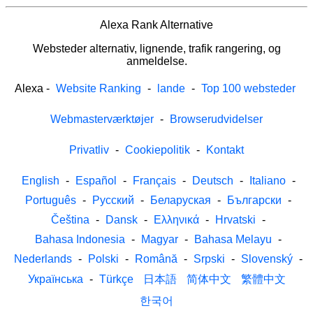
Alexa Rank Alternative
Websteder alternativ, lignende, trafik rangering, og
anmeldelse.
Alexa
-
Website Ranking
-
lande
-
Top 100 websteder
Webmasterværktøjer
-
Browserudvidelser
Privatliv
-
Cookiepolitik
-
Kontakt
English
-
Español
-
Français
-
Deutsch
-
Italiano
-
Português
-
Русский
-
Беларуская
-
Български
-
Čeština
-
Dansk
-
Ελληνικά
-
Hrvatski
-
Bahasa Indonesia
-
Magyar
-
Bahasa Melayu
-
Nederlands
-
Polski
-
Română
-
Srpski
-
Slovenský
-
Українська
-
Türkçe
日本語
简体中文
繁體中文
한국어