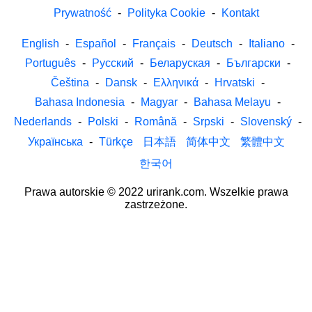
Prywatność
-
Polityka Cookie
-
Kontakt
English
-
Español
-
Français
-
Deutsch
-
Italiano
-
Português
-
Русский
-
Беларуская
-
Български
-
Čeština
-
Dansk
-
Ελληνικά
-
Hrvatski
-
Bahasa Indonesia
-
Magyar
-
Bahasa Melayu
-
Nederlands
-
Polski
-
Română
-
Srpski
-
Slovenský
-
Українська
-
Türkçe
日本語
简体中文
繁體中文
한국어
Prawa autorskie © 2022 urirank.com. Wszelkie prawa
zastrzeżone.