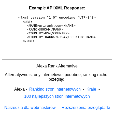
Example API XML Response:
<?xml version="1.0" encoding="UTF-8"?>
<URI>

  <NAME>urirank.com</NAME>

  <RANK>38054</RANK>

  <COUNTRY>US</COUNTRY>

  <COUNTRY_RANK>26254</COUNTRY_RANK>

</URI>
Alexa Rank Alternative
Alternatywne strony internetowe, podobne, ranking ruchu i
przegląd.
Alexa
-
Ranking stron internetowych
-
Kraje
-
100 najlepszych stron internetowych
Narzędzia dla webmasterów
-
Rozszerzenia przeglądarki