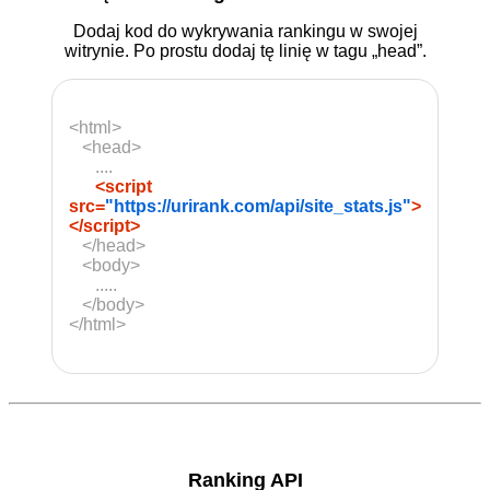
Dodaj kod do wykrywania rankingu w swojej
witrynie. Po prostu dodaj tę linię w tagu „head”.
<html>
<head>
....
<script
src=
"https://urirank.com/api/site_stats.js"
>
</script>
</head>
<body>
.....
</body>
</html>
Ranking API