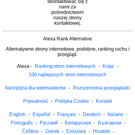
skontaktować się z
nami za
pośrednictwem
naszej strony
kontaktowej.
Alexa Rank Alternative
Alternatywne strony internetowe, podobne, ranking ruchu i
przegląd.
Alexa
-
Ranking stron internetowych
-
Kraje
-
100 najlepszych stron internetowych
Narzędzia dla webmasterów
-
Rozszerzenia przeglądarki
Prywatność
-
Polityka Cookie
-
Kontakt
English
-
Español
-
Français
-
Deutsch
-
Italiano
-
Português
-
Русский
-
Беларуская
-
Български
-
Čeština
-
Dansk
-
Ελληνικά
-
Hrvatski
-