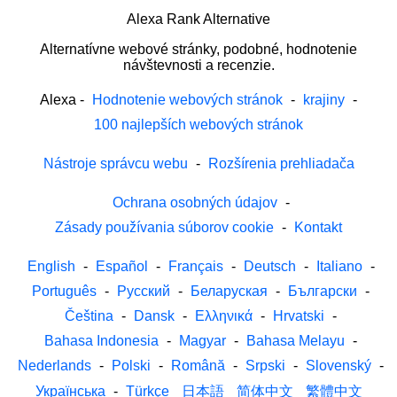
Alexa Rank Alternative
Alternatívne webové stránky, podobné, hodnotenie
návštevnosti a recenzie.
Alexa
-
Hodnotenie webových stránok
-
krajiny
-
100 najlepších webových stránok
Nástroje správcu webu
-
Rozšírenia prehliadača
Ochrana osobných údajov
-
Zásady používania súborov cookie
-
Kontakt
English
-
Español
-
Français
-
Deutsch
-
Italiano
-
Português
-
Русский
-
Беларуская
-
Български
-
Čeština
-
Dansk
-
Ελληνικά
-
Hrvatski
-
Bahasa Indonesia
-
Magyar
-
Bahasa Melayu
-
Nederlands
-
Polski
-
Română
-
Srpski
-
Slovenský
-
Українська
-
Türkçe
日本語
简体中文
繁體中文