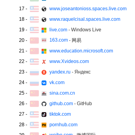
17
-
www.joseantonioss.spaces.live.com
18
-
www.raquelcisal.spaces.live.com
19
-
live.com
- Windows Live
163.com
20
-
- 网易
21
-
www.education.microsoft.com
22
-
www.Xvideos.com
23
-
yandex.ru
- Яндекс
24
-
vk.com
25
-
sina.com.cn
26
-
github.com
- GitHub
27
-
tiktok.com
28
-
pornhub.com
weibo.com