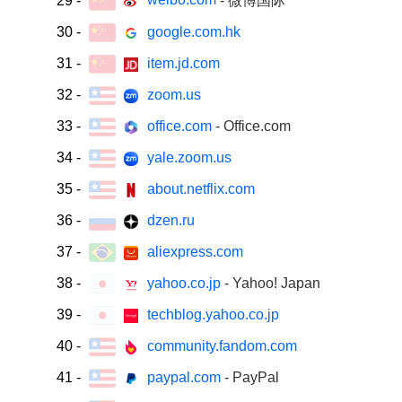
29
-
- 微博国际
30
-
google.com.hk
31
-
item.jd.com
32
-
zoom.us
33
-
office.com
- Office.com
34
-
yale.zoom.us
35
-
about.netflix.com
36
-
dzen.ru
37
-
aliexpress.com
38
-
yahoo.co.jp
- Yahoo! Japan
39
-
techblog.yahoo.co.jp
40
-
community.fandom.com
41
-
paypal.com
- PayPal