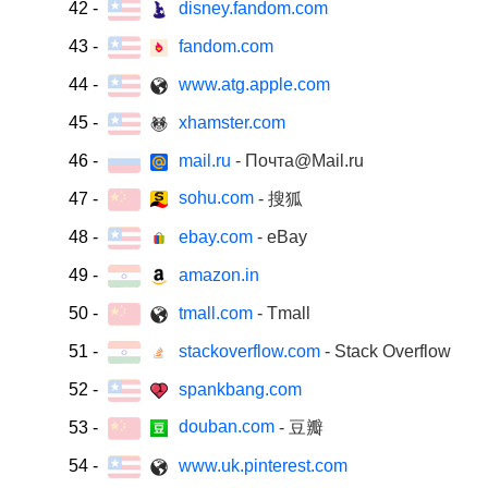
42
-
disney.fandom.com
43
-
fandom.com
44
-
www.atg.apple.com
45
-
xhamster.com
46
-
mail.ru
- Почта@Mail.ru
sohu.com
47
-
- 搜狐
48
-
ebay.com
- eBay
49
-
amazon.in
50
-
tmall.com
- Tmall
51
-
stackoverflow.com
- Stack Overflow
52
-
spankbang.com
douban.com
53
-
- 豆瓣
54
-
www.uk.pinterest.com