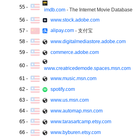
55
-
imdb.com
- The Internet Movie Database
56
-
www.stock.adobe.com
alipay.com
57
-
- 支付宝
58
-
www.digitalmediastore.adobe.com
59
-
commerce.adobe.com
60
-
www.creatricedemode.spaces.msn.com
61
-
www.music.msn.com
62
-
spotify.com
63
-
www.us.msn.com
64
-
www.automap.msn.com
65
-
www.tarasartcamp.etsy.com
66
-
www.byburen.etsy.com