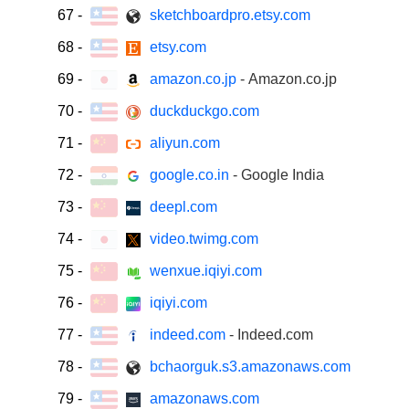
67
-
sketchboardpro.etsy.com
68
-
etsy.com
69
-
amazon.co.jp
- Amazon.co.jp
70
-
duckduckgo.com
71
-
aliyun.com
72
-
google.co.in
- Google India
73
-
deepl.com
74
-
video.twimg.com
75
-
wenxue.iqiyi.com
76
-
iqiyi.com
77
-
indeed.com
- Indeed.com
78
-
bchaorguk.s3.amazonaws.com
79
-
amazonaws.com