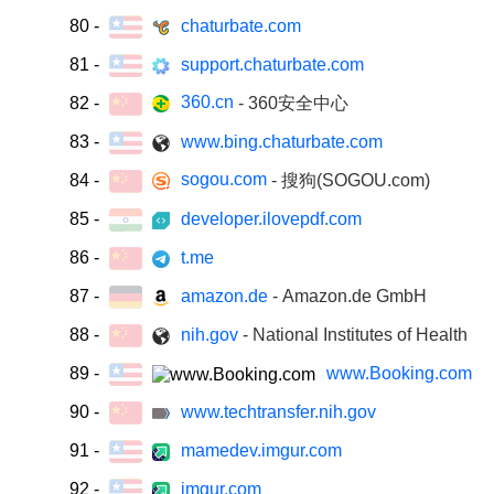
80
-
chaturbate.com
81
-
support.chaturbate.com
360.cn
82
-
- 360安全中心
83
-
www.bing.chaturbate.com
sogou.com
84
-
- 搜狗(SOGOU.com)
85
-
developer.ilovepdf.com
86
-
t.me
87
-
amazon.de
- Amazon.de GmbH
88
-
nih.gov
- National Institutes of Health
89
-
www.Booking.com
90
-
www.techtransfer.nih.gov
91
-
mamedev.imgur.com
92
-
imgur.com