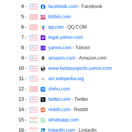
4
-
facebook.com
- Facebook
5
-
bilibili.com
6
-
qq.com
- QQ.COM
7
-
legal.yahoo.com
8
-
yahoo.com
- Yahoo!
9
-
amazon.com
- Amazon.com
10
-
www.fantasysports.yahoo.com
11
-
arz.wikipedia.org
12
-
zhihu.com
13
-
twitter.com
- Twitter
14
-
reddit.com
- Reddit
15
-
whatsapp.com
16
-
linkedin.com
- LinkedIn