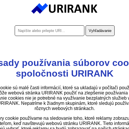
sady používania súborov coo
spoločnosti URIRANK
ookie sú malé časti informácií, ktoré sa ukladajú v počítači použ
ôže webová stránka URIRANK použiť na zlepšenie používania 
nie cookies nie je potrebné na využívanie bezplatných služieb
URIRANK. Nepatríme k žiadnym skupinám, ktoré sledujú použív
rôznych webových stránkach.
ry cookie používame na sledovanie toho, ktoré reklamy zobraz
teľom, keď navštevujú webovú stránku URIRANK. Tieto inform
ú vybrať, ktoré reklamy sa budú zobrazovať na našich stránkac