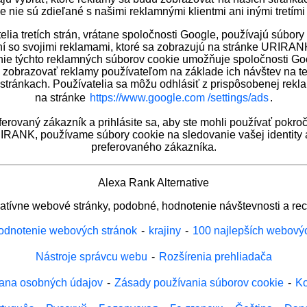
e nie sú zdieľané s našimi reklamnými klientmi ani inými tretími
lia tretích strán, vrátane spoločnosti Google, používajú súbory
ní so svojimi reklamami, ktoré sa zobrazujú na stránke URIRAN
ie týchto reklamných súborov cookie umožňuje spoločnosti Goo
 zobrazovať reklamy používateľom na základe ich návštev na tej
tránkach. Používatelia sa môžu odhlásiť z prispôsobenej rek
na stránke
https://www.google.com /settings/ads
.
ferovaný zákazník a prihlásite sa, aby ste mohli používať pokroč
RANK, používame súbory cookie na sledovanie vašej identity
preferovaného zákazníka.
Alexa Rank Alternative
natívne webové stránky, podobné, hodnotenie návštevnosti a rec
odnotenie webových stránok
-
krajiny
-
100 najlepších webový
Nástroje správcu webu
-
Rozšírenia prehliadača
ana osobných údajov
-
Zásady používania súborov cookie
-
Ko