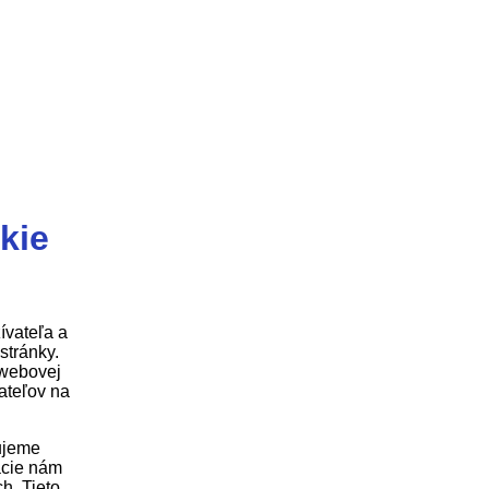
kie
ívateľa a
stránky.
 webovej
ateľov na
ujeme
ácie nám
h. Tieto