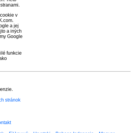
 stranami.
 cookie v
K.com.
gle a jej
to a iných
lamy Google
ilé funkcie
 ako
enzie.
ch stránok
ntakt