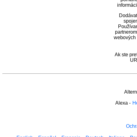
informáci
Dodávate
spoje
Používan
partnerom
webových s
Ak ste pre
URI
Alter
Alexa
-
H
Ochr