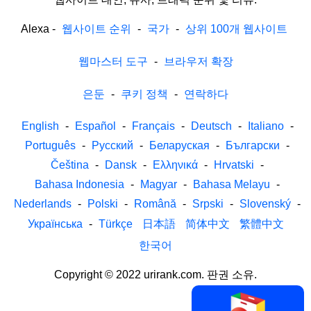
Alexa
-
웹사이트 순위
-
국가
-
상위 100개 웹사이트
웹마스터 도구
-
브라우저 확장
은둔
-
쿠키 정책
-
연락하다
English
-
Español
-
Français
-
Deutsch
-
Italiano
-
Português
-
Русский
-
Беларуская
-
Български
-
Čeština
-
Dansk
-
Ελληνικά
-
Hrvatski
-
Bahasa Indonesia
-
Magyar
-
Bahasa Melayu
-
Nederlands
-
Polski
-
Română
-
Srpski
-
Slovenský
-
Українська
-
Türkçe
日本語
简体中文
繁體中文
한국어
Copyright © 2022 urirank.com. 판권 소유.