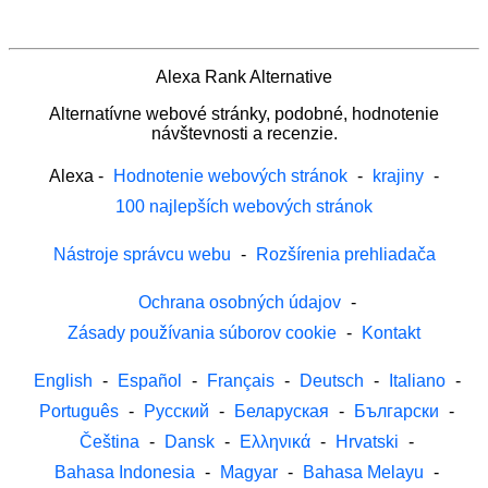
Alexa Rank Alternative
Alternatívne webové stránky, podobné, hodnotenie
návštevnosti a recenzie.
Alexa
-
Hodnotenie webových stránok
-
krajiny
-
100 najlepších webových stránok
Nástroje správcu webu
-
Rozšírenia prehliadača
Ochrana osobných údajov
-
Zásady používania súborov cookie
-
Kontakt
English
-
Español
-
Français
-
Deutsch
-
Italiano
-
Português
-
Русский
-
Беларуская
-
Български
-
Čeština
-
Dansk
-
Ελληνικά
-
Hrvatski
-
Bahasa Indonesia
-
Magyar
-
Bahasa Melayu
-