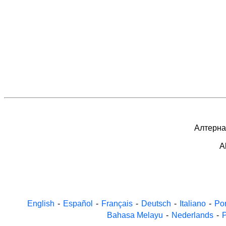
Алтернат
A
English
-
Español
-
Français
-
Deutsch
-
Italiano
-
Po
Bahasa Melayu
-
Nederlands
-
P