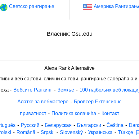
Светско рангирање
Америка Рангирањ
Власник:
Gsu.edu
Alexa Rank Alternative
ивни веб сајтови, слични сајтови, рангирање саобраћаја и
lexa
-
Вебсите Ранкинг
-
Земље
-
100 најбољих веб локаци
Алатке за вебмастере
-
Бровсер Ектенсионс
приватност
-
Политика колачића
-
Контакт
rtuguês
-
Русский
-
Беларуская
-
Български
-
Čeština
-
Dan
olski
-
Română
-
Srpski
-
Slovenský
-
Українська
-
Türkçe