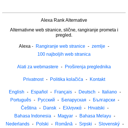
Alexa Rank Alternative
Alternativne web stranice, slične, rangiranje prometa i
pregled.
Alexa
-
Rangiranje web stranice
-
zemlje
-
100 najboljih web stranica
Alati za webmastere
-
Proširenja preglednika
Privatnost
-
Politika kolačića
-
Kontakt
English
-
Español
-
Français
-
Deutsch
-
Italiano
-
Português
-
Русский
-
Беларуская
-
Български
-
Čeština
-
Dansk
-
Ελληνικά
-
Hrvatski
-
Bahasa Indonesia
-
Magyar
-
Bahasa Melayu
-
Nederlands
-
Polski
-
Română
-
Srpski
-
Slovenský
-