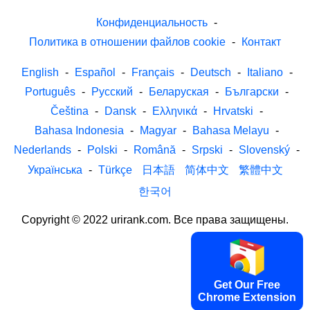
Конфиденциальность
-
Политика в отношении файлов cookie
-
Контакт
English
-
Español
-
Français
-
Deutsch
-
Italiano
-
Português
-
Русский
-
Беларуская
-
Български
-
Čeština
-
Dansk
-
Ελληνικά
-
Hrvatski
-
Bahasa Indonesia
-
Magyar
-
Bahasa Melayu
-
Nederlands
-
Polski
-
Română
-
Srpski
-
Slovenský
-
Українська
-
Türkçe
日本語
简体中文
繁體中文
한국어
Copyright © 2022 urirank.com. Все права защищены.
Get Our Free
Chrome Extension