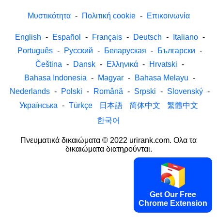
Μυστικότητα
-
Πολιτική cookie
-
Επικοινωνία
English
-
Español
-
Français
-
Deutsch
-
Italiano
-
Português
-
Русский
-
Беларуская
-
Български
-
Čeština
-
Dansk
-
Ελληνικά
-
Hrvatski
-
Bahasa Indonesia
-
Magyar
-
Bahasa Melayu
-
Nederlands
-
Polski
-
Română
-
Srpski
-
Slovenský
-
Українська
-
Türkçe
日本語
简体中文
繁體中文
한국어
Πνευματικά δικαιώματα © 2022 urirank.com. Ολα τα
δικαιώματα διατηρούνται.
Get Our Free
Chrome Extension