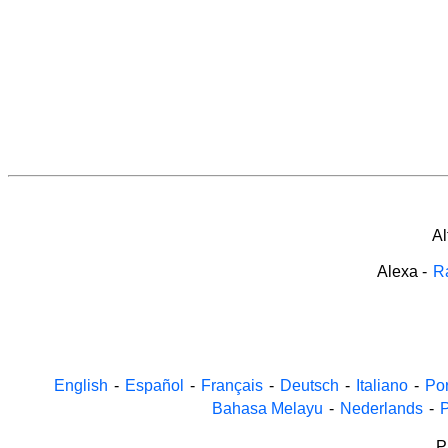
Al
Alexa
-
Ra
English
-
Español
-
Français
-
Deutsch
-
Italiano
-
Po
Bahasa Melayu
-
Nederlands
-
P
P