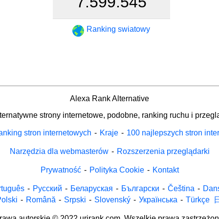
7.599.545
Ranking swiatowy
Alexa Rank Alternative
ternatywne strony internetowe, podobne, ranking ruchu i przegl
nking stron internetowych
-
Kraje
-
100 najlepszych stron int
Narzędzia dla webmasterów
-
Rozszerzenia przeglądarki
Prywatność
-
Polityka Cookie
-
Kontakt
rtuguês
-
Русский
-
Беларуская
-
Български
-
Čeština
-
Dan
olski
-
Română
-
Srpski
-
Slovenský
-
Українська
-
Türkçe
rawa autorskie © 2022 urirank.com. Wszelkie prawa zastrzeżon