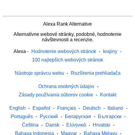
Alexa Rank Alternative
Alternatívne webové stránky, podobné, hodnotenie
návštevnosti a recenzie.
Alexa
-
Hodnotenie webových stránok
-
krajiny
-
100 najlepších webových stránok
Nástroje správcu webu
-
Rozšírenia prehliadača
Ochrana osobných údajov
-
Zásady používania súborov cookie
-
Kontakt
English
-
Español
-
Français
-
Deutsch
-
Italiano
-
Português
-
Русский
-
Беларуская
-
Български
-
Čeština
-
Dansk
-
Ελληνικά
-
Hrvatski
-
Bahasa Indonesia
-
Magyar
-
Bahasa Melayu
-