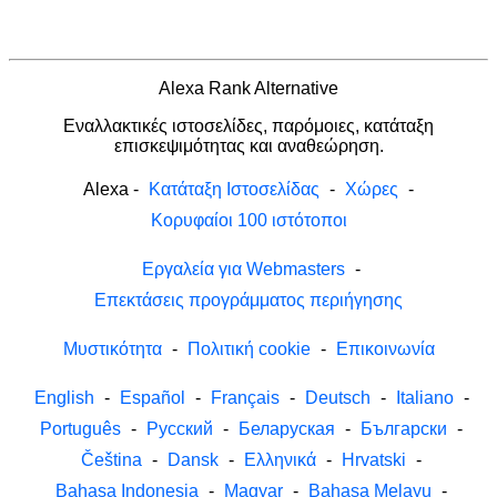
Alexa Rank Alternative
Εναλλακτικές ιστοσελίδες, παρόμοιες, κατάταξη
επισκεψιμότητας και αναθεώρηση.
Alexa
-
Κατάταξη Ιστοσελίδας
-
Χώρες
-
Κορυφαίοι 100 ιστότοποι
Εργαλεία για Webmasters
-
Επεκτάσεις προγράμματος περιήγησης
Μυστικότητα
-
Πολιτική cookie
-
Επικοινωνία
English
-
Español
-
Français
-
Deutsch
-
Italiano
-
Português
-
Русский
-
Беларуская
-
Български
-
Čeština
-
Dansk
-
Ελληνικά
-
Hrvatski
-
Bahasa Indonesia
-
Magyar
-
Bahasa Melayu
-