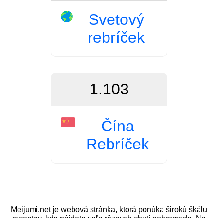
Svetový
rebríček
1.103
Čína
Rebríček
Meijumi.net je webová stránka, ktorá ponúka širokú škálu