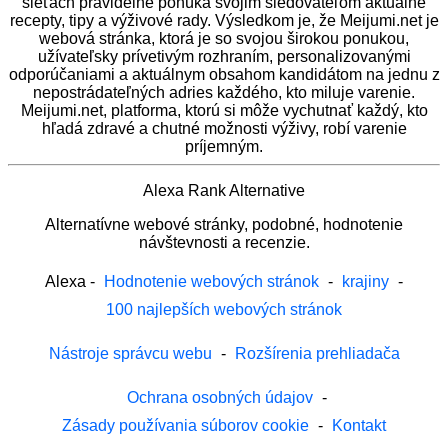
sieťach pravidelne ponúka svojim sledovateľom aktuálne
recepty, tipy a výživové rady. Výsledkom je, že Meijumi.net je
webová stránka, ktorá je so svojou širokou ponukou,
užívateľsky prívetivým rozhraním, personalizovanými
odporúčaniami a aktuálnym obsahom kandidátom na jednu z
nepostrádateľných adries každého, kto miluje varenie.
Meijumi.net, platforma, ktorú si môže vychutnať každý, kto
hľadá zdravé a chutné možnosti výživy, robí varenie
príjemným.
Alexa Rank Alternative
Alternatívne webové stránky, podobné, hodnotenie
návštevnosti a recenzie.
Alexa
-
Hodnotenie webových stránok
-
krajiny
-
100 najlepších webových stránok
Nástroje správcu webu
-
Rozšírenia prehliadača
Ochrana osobných údajov
-
Zásady používania súborov cookie
-
Kontakt