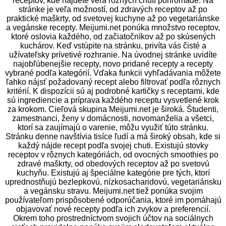
receptov, kde nájdete veľa rôznych chutí pohromade. Na
stránke je veľa možností, od zdravých receptov až po
praktické maškrty, od svetovej kuchyne až po vegetariánske
a vegánske recepty. Meijumi.net ponúka množstvo receptov,
ktoré oslovia každého, od začiatočníkov až po skúsených
kuchárov. Keď vstúpite na stránku, privíta vás čisté a
užívateľsky prívetivé rozhranie. Na úvodnej stránke uvidíte
najobľúbenejšie recepty, novo pridané recepty a recepty
vybrané podľa kategórií. Vďaka funkcii vyhľadávania môžete
ľahko nájsť požadovaný recept alebo filtrovať podľa rôznych
kritérií. K dispozícii sú aj podrobné kartičky s receptami, kde
sú ingrediencie a príprava každého receptu vysvetlené krok
za krokom. Cieľová skupina Meijumi.net je široká. Študenti,
zamestnanci, ženy v domácnosti, novomanželia a všetci,
ktorí sa zaujímajú o varenie, môžu využiť túto stránku.
Stránku denne navštívia tisíce ľudí a má široký obsah, kde si
každý nájde recept podľa svojej chuti. Existujú stovky
receptov v rôznych kategóriách, od ovocných smoothies po
zdravé maškrty, od obedových receptov až po svetovú
kuchyňu. Existujú aj špeciálne kategórie pre tých, ktorí
uprednostňujú bezlepkovú, nízkosacharidovú, vegetariánsku
a vegánsku stravu. Meijumi.net tiež ponúka svojim
používateľom prispôsobené odporúčania, ktoré im pomáhajú
objavovať nové recepty podľa ich zvykov a preferencií.
Okrem toho prostredníctvom svojich účtov na sociálnych