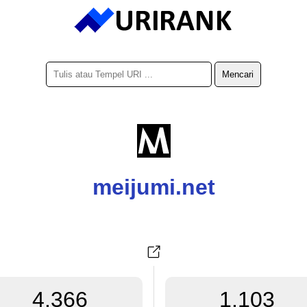
meijumi.net
4.366
1.103