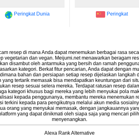
Peringkat Dunia
Peringkat
m resep di mana Anda dapat menemukan berbagai rasa secara b
sep vegetarian dan vegan. Meijumi.net menawarkan beragam re
akan disambut oleh antarmuka yang bersih dan ramah pengguna.
dasarkan kategori. Berkat fitur pencarian, Anda dapat dengan
i dimana bahan dan persiapan setiap resep dijelaskan langkah d
ang tertarik memasak bisa mendapatkan keuntungan dari situs i
kan resep sesuai selera mereka. Terdapat ratusan resep dalam 
uga kategori khusus bagi mereka yang lebih menyukai pola maka
alisasi kepada penggunanya, membantu mereka menemukan res
trisi terkini kepada para pengikutnya melalui akun media sosialn
semua orang yang menyukai memasak, dengan jangkauannya yan
 platform yang dapat dinikmati oleh siapa saja yang mencari pi
menyenangkan.
Alexa Rank Alternative