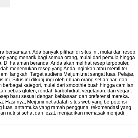
ersamaan. Ada banyak pilihan di situs ini, mulai dari resep
sep yang menarik bagi semua orang, mulai dari pemula hingga
 Di halaman beranda, Anda akan melihat resep terpopuler,
 mudah menemukan resep yang Anda inginkan atau memfilter
emi langkah. Target audiens Meijumi.net sangat luas. Pelajar,
ni. Situs ini dikunjungi oleh ribuan orang setiap hari dan
berbagai kategori, mulai dari smoothie buah hingga camilan
n bebas gluten, rendah karbohidrat, vegetarian, dan vegan.
ep baru sesuai dengan kebiasaan dan preferensi mereka.
ya. Hasilnya, Meijumi.net adalah situs web yang berpotensi
g luas, antarmuka yang ramah pengguna, rekomendasi yang
lihan nutrisi sehat dan lezat, menjadikan memasak menjadi