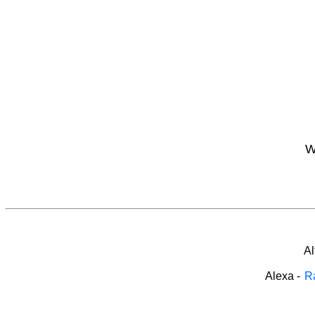
W
Al
Alexa
-
Ra