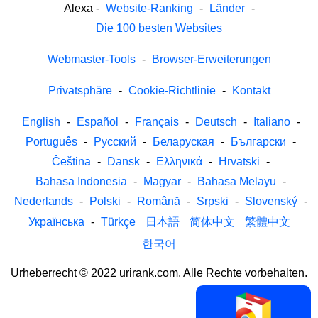
Alexa
-
Website-Ranking
-
Länder
-
Die 100 besten Websites
Webmaster-Tools
-
Browser-Erweiterungen
Privatsphäre
-
Cookie-Richtlinie
-
Kontakt
English
-
Español
-
Français
-
Deutsch
-
Italiano
-
Português
-
Русский
-
Беларуская
-
Български
-
Čeština
-
Dansk
-
Ελληνικά
-
Hrvatski
-
Bahasa Indonesia
-
Magyar
-
Bahasa Melayu
-
Nederlands
-
Polski
-
Română
-
Srpski
-
Slovenský
-
Українська
-
Türkçe
日本語
简体中文
繁體中文
한국어
Urheberrecht © 2022 urirank.com. Alle Rechte vorbehalten.