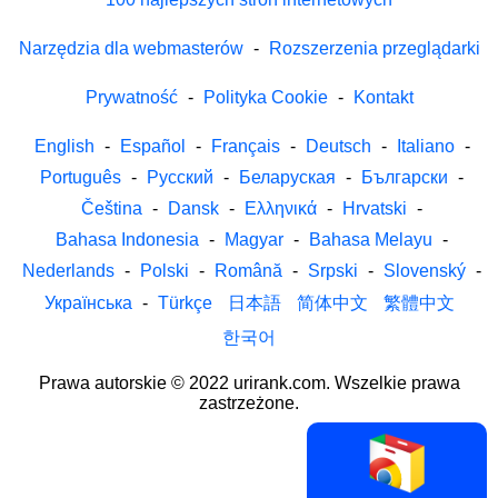
Narzędzia dla webmasterów
-
Rozszerzenia przeglądarki
Prywatność
-
Polityka Cookie
-
Kontakt
English
-
Español
-
Français
-
Deutsch
-
Italiano
-
Português
-
Русский
-
Беларуская
-
Български
-
Čeština
-
Dansk
-
Ελληνικά
-
Hrvatski
-
Bahasa Indonesia
-
Magyar
-
Bahasa Melayu
-
Nederlands
-
Polski
-
Română
-
Srpski
-
Slovenský
-
Українська
-
Türkçe
日本語
简体中文
繁體中文
한국어
Prawa autorskie © 2022 urirank.com. Wszelkie prawa
zastrzeżone.