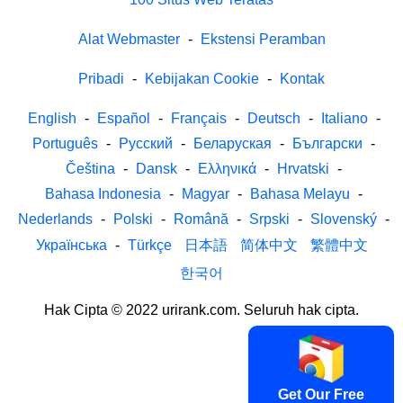
Alat Webmaster
-
Ekstensi Peramban
Pribadi
-
Kebijakan Cookie
-
Kontak
English
-
Español
-
Français
-
Deutsch
-
Italiano
-
Português
-
Русский
-
Беларуская
-
Български
-
Čeština
-
Dansk
-
Ελληνικά
-
Hrvatski
-
Bahasa Indonesia
-
Magyar
-
Bahasa Melayu
-
Nederlands
-
Polski
-
Română
-
Srpski
-
Slovenský
-
Українська
-
Türkçe
日本語
简体中文
繁體中文
한국어
Hak Cipta © 2022 urirank.com. Seluruh hak cipta.
Get Our Free