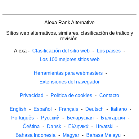
Alexa Rank Alternative
Sitios web alternativos, similares, clasificación de tráfico y
revisión.
Alexa
-
Clasificación del sitio web
-
Los paises
-
Los 100 mejores sitios web
Herramientas para webmasters
-
Extensiones del navegador
Privacidad
-
Política de cookies
-
Contacto
English
-
Español
-
Français
-
Deutsch
-
Italiano
-
Português
-
Русский
-
Беларуская
-
Български
-
Čeština
-
Dansk
-
Ελληνικά
-
Hrvatski
-
Bahasa Indonesia
-
Magyar
-
Bahasa Melayu
-