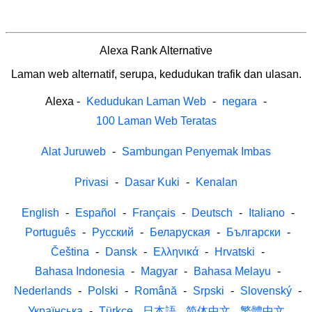
Alexa Rank Alternative
Laman web alternatif, serupa, kedudukan trafik dan ulasan.
Alexa
-
Kedudukan Laman Web
-
negara
-
100 Laman Web Teratas
Alat Juruweb
-
Sambungan Penyemak Imbas
Privasi
-
Dasar Kuki
-
Kenalan
English
-
Español
-
Français
-
Deutsch
-
Italiano
-
Português
-
Русский
-
Беларуская
-
Български
-
Čeština
-
Dansk
-
Ελληνικά
-
Hrvatski
-
Bahasa Indonesia
-
Magyar
-
Bahasa Melayu
-
Nederlands
-
Polski
-
Română
-
Srpski
-
Slovenský
-
Українська
-
Türkçe
日本語
简体中文
繁體中文