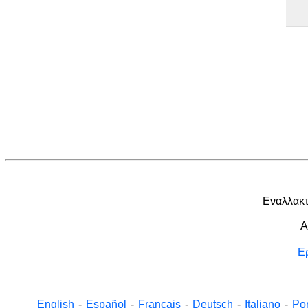
Εναλλακτ
A
Ε
English
-
Español
-
Français
-
Deutsch
-
Italiano
-
Po