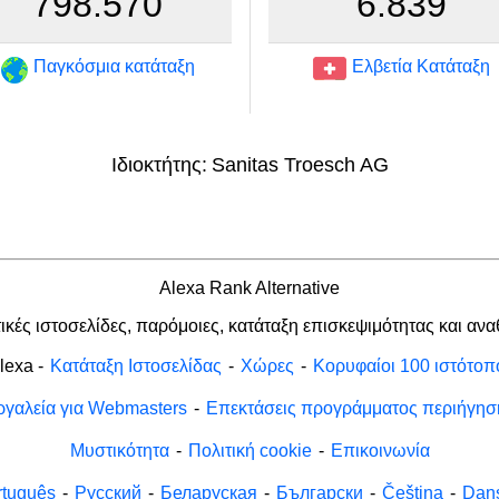
798.570
6.839
Παγκόσμια κατάταξη
Ελβετία Κατάταξη
Ιδιοκτήτης:
Sanitas Troesch AG
Alexa Rank Alternative
ικές ιστοσελίδες, παρόμοιες, κατάταξη επισκεψιμότητας και αν
lexa
-
Κατάταξη Ιστοσελίδας
-
Χώρες
-
Κορυφαίοι 100 ιστότοπ
ργαλεία για Webmasters
-
Επεκτάσεις προγράμματος περιήγησ
Μυστικότητα
-
Πολιτική cookie
-
Επικοινωνία
rtuguês
-
Русский
-
Беларуская
-
Български
-
Čeština
-
Dan