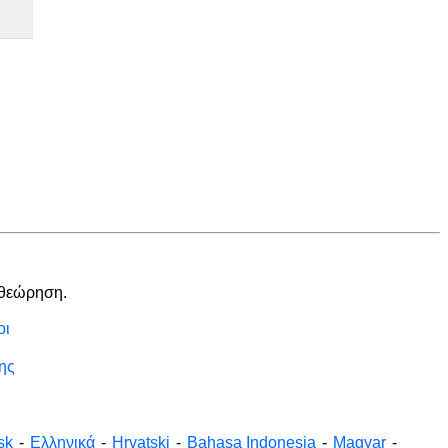
αθεώρηση.
οι
ης
sk
-
Ελληνικά
-
Hrvatski
-
Bahasa Indonesia
-
Magyar
-