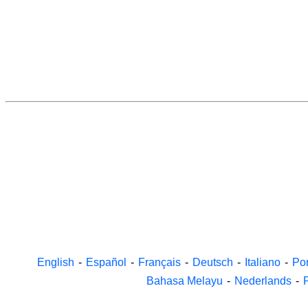
English
-
Español
-
Français
-
Deutsch
-
Italiano
-
Po
Bahasa Melayu
-
Nederlands
-