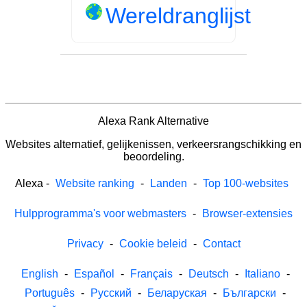
Wereldranglijst
Alexa Rank Alternative
Websites alternatief, gelijkenissen, verkeersrangschikking en
beoordeling.
Alexa
-
Website ranking
-
Landen
-
Top 100-websites
Hulpprogramma's voor webmasters
-
Browser-extensies
Privacy
-
Cookie beleid
-
Contact
English
-
Español
-
Français
-
Deutsch
-
Italiano
-
Português
-
Русский
-
Беларуская
-
Български
-