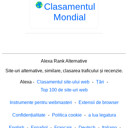
Clasamentul
Mondial
Alexa Rank Alternative
Site-uri alternative, similare, clasarea traficului și recenzie.
Alexa
-
Clasamentul site-ului web
-
Țări
-
Top 100 de site-uri web
Instrumente pentru webmasteri
-
Extensii de browser
Confidențialitate
-
Politica cookie
-
a lua legatura
English
-
Español
-
Français
-
Deutsch
-
Italiano
-