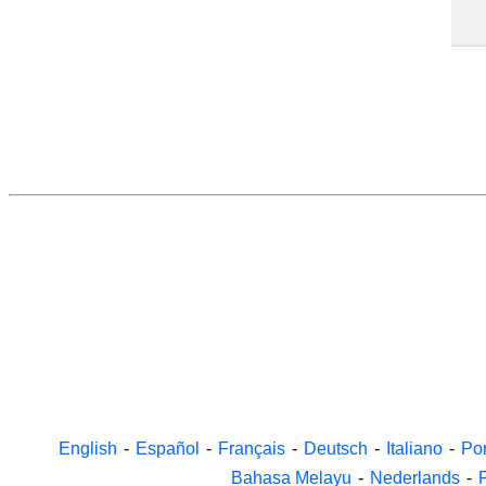
English
-
Español
-
Français
-
Deutsch
-
Italiano
-
Po
Bahasa Melayu
-
Nederlands
-