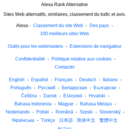
Alexa Rank Alternative
Sites Web alternatifs, similaires, classement du trafic et avis.
Alexa
-
Classement du site Web
-
Des pays
-
100 meilleurs sites Web
Outils pour les webmasters
-
Extensions de navigateur
Confidentialité
-
Politique relative aux cookies
-
Contacter
English
-
Español
-
Français
-
Deutsch
-
Italiano
-
Português
-
Русский
-
Беларуская
-
Български
-
Čeština
-
Dansk
-
Ελληνικά
-
Hrvatski
-
Bahasa Indonesia
-
Magyar
-
Bahasa Melayu
-
Nederlands
-
Polski
-
Română
-
Srpski
-
Slovenský
-
Українська
-
Türkçe
日本語
简体中文
繁體中文