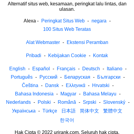
Alternatif situs web, kesamaan, peringkat lalu lintas, dan
ulasan.
Alexa
-
Peringkat Situs Web
-
negara
-
100 Situs Web Teratas
Alat Webmaster
-
Ekstensi Peramban
Pribadi
-
Kebijakan Cookie
-
Kontak
English
-
Español
-
Français
-
Deutsch
-
Italiano
-
Português
-
Русский
-
Беларуская
-
Български
-
Čeština
-
Dansk
-
Ελληνικά
-
Hrvatski
-
Bahasa Indonesia
-
Magyar
-
Bahasa Melayu
-
Nederlands
-
Polski
-
Română
-
Srpski
-
Slovenský
-
Українська
-
Türkçe
日本語
简体中文
繁體中文
한국어
Hak Cipta © 2022 urirank.com. Seluruh hak cipta.