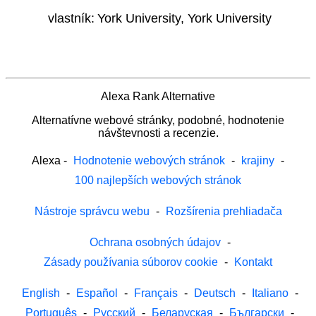
vlastník:
York University, York University
Alexa Rank Alternative
Alternatívne webové stránky, podobné, hodnotenie
návštevnosti a recenzie.
Alexa
-
Hodnotenie webových stránok
-
krajiny
-
100 najlepších webových stránok
Nástroje správcu webu
-
Rozšírenia prehliadača
Ochrana osobných údajov
-
Zásady používania súborov cookie
-
Kontakt
English
-
Español
-
Français
-
Deutsch
-
Italiano
-
Português
-
Русский
-
Беларуская
-
Български
-