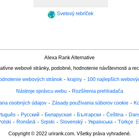
Svetový rebríček
Alexa Rank Alternative
natívne webové stránky, podobné, hodnotenie návštevnosti a rec
odnotenie webových stránok
-
krajiny
-
100 najlepších webový
Nástroje správcu webu
-
Rozšírenia prehliadača
ana osobných údajov
-
Zásady používania súborov cookie
-
Ko
rtuguês
-
Русский
-
Беларуская
-
Български
-
Čeština
-
Dan
olski
-
Română
-
Srpski
-
Slovenský
-
Українська
-
Türkçe
Copyright © 2022 urirank.com. Všetky práva vyhradené.