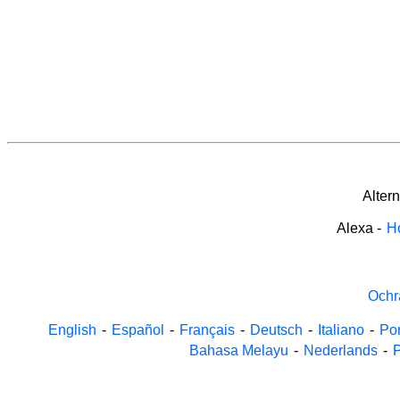
Alter
Alexa
-
H
Ochr
English
-
Español
-
Français
-
Deutsch
-
Italiano
-
Po
Bahasa Melayu
-
Nederlands
-
P