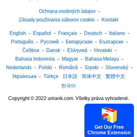
Ochrana osobných údajov
-
Zásady používania súborov cookie
-
Kontakt
English
-
Español
-
Français
-
Deutsch
-
Italiano
-
Português
-
Русский
-
Беларуская
-
Български
-
Čeština
-
Dansk
-
Ελληνικά
-
Hrvatski
-
Bahasa Indonesia
-
Magyar
-
Bahasa Melayu
-
Nederlands
-
Polski
-
Română
-
Srpski
-
Slovenský
-
Українська
-
Türkçe
日本語
简体中文
繁體中文
한국어
Copyright © 2022 urirank.com. Všetky práva vyhradené.
Get Our Free
Chrome Extension