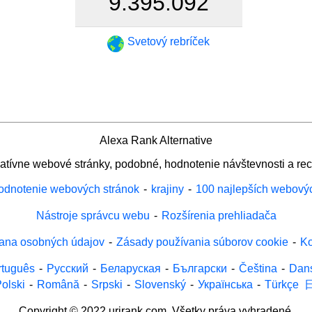
9.395.092
Svetový rebríček
Alexa Rank Alternative
natívne webové stránky, podobné, hodnotenie návštevnosti a rec
odnotenie webových stránok
-
krajiny
-
100 najlepších webový
Nástroje správcu webu
-
Rozšírenia prehliadača
ana osobných údajov
-
Zásady používania súborov cookie
-
Ko
rtuguês
-
Русский
-
Беларуская
-
Български
-
Čeština
-
Dan
olski
-
Română
-
Srpski
-
Slovenský
-
Українська
-
Türkçe
Copyright © 2022 urirank.com. Všetky práva vyhradené.