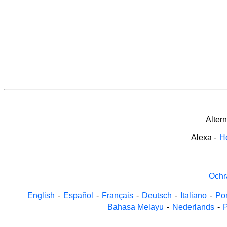
Alter
Alexa
-
H
Ochr
English
-
Español
-
Français
-
Deutsch
-
Italiano
-
Po
Bahasa Melayu
-
Nederlands
-
P