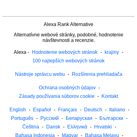
Alexa Rank Alternative
Alternatívne webové stránky, podobné, hodnotenie
návštevnosti a recenzie.
Alexa
-
Hodnotenie webových stránok
-
krajiny
-
100 najlepších webových stránok
Nástroje správcu webu
-
Rozšírenia prehliadača
Ochrana osobných údajov
-
Zásady používania súborov cookie
-
Kontakt
English
-
Español
-
Français
-
Deutsch
-
Italiano
-
Português
-
Русский
-
Беларуская
-
Български
-
Čeština
-
Dansk
-
Ελληνικά
-
Hrvatski
-
Bahasa Indonesia
-
Magyar
-
Bahasa Melayu
-