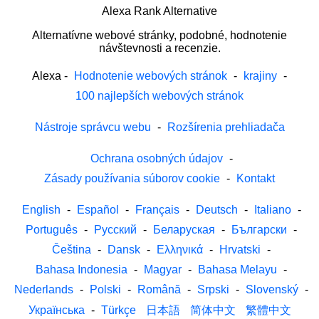
Alexa Rank Alternative
Alternatívne webové stránky, podobné, hodnotenie
návštevnosti a recenzie.
Alexa
-
Hodnotenie webových stránok
-
krajiny
-
100 najlepších webových stránok
Nástroje správcu webu
-
Rozšírenia prehliadača
Ochrana osobných údajov
-
Zásady používania súborov cookie
-
Kontakt
English
-
Español
-
Français
-
Deutsch
-
Italiano
-
Português
-
Русский
-
Беларуская
-
Български
-
Čeština
-
Dansk
-
Ελληνικά
-
Hrvatski
-
Bahasa Indonesia
-
Magyar
-
Bahasa Melayu
-
Nederlands
-
Polski
-
Română
-
Srpski
-
Slovenský
-
Українська
-
Türkçe
日本語
简体中文
繁體中文