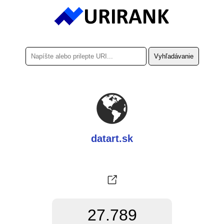
datart.sk
27.789