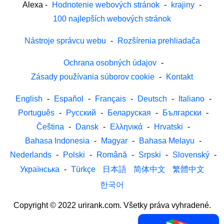
Alexa
-
Hodnotenie webových stránok
-
krajiny
-
100 najlepších webových stránok
Nástroje správcu webu
-
Rozšírenia prehliadača
Ochrana osobných údajov
-
Zásady používania súborov cookie
-
Kontakt
English
-
Español
-
Français
-
Deutsch
-
Italiano
-
Português
-
Русский
-
Беларуская
-
Български
-
Čeština
-
Dansk
-
Ελληνικά
-
Hrvatski
-
Bahasa Indonesia
-
Magyar
-
Bahasa Melayu
-
Nederlands
-
Polski
-
Română
-
Srpski
-
Slovenský
-
Українська
-
Türkçe
日本語
简体中文
繁體中文
한국어
Copyright © 2022 urirank.com. Všetky práva vyhradené.