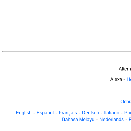
Alter
Alexa
-
H
Ochr
English
-
Español
-
Français
-
Deutsch
-
Italiano
-
Po
Bahasa Melayu
-
Nederlands
-
P