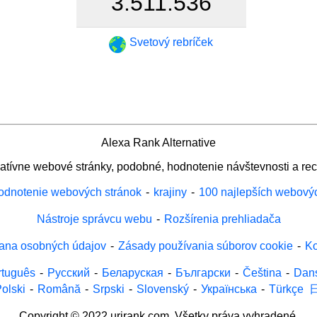
3.511.536
Svetový rebríček
Alexa Rank Alternative
natívne webové stránky, podobné, hodnotenie návštevnosti a rec
odnotenie webových stránok
-
krajiny
-
100 najlepších webový
Nástroje správcu webu
-
Rozšírenia prehliadača
ana osobných údajov
-
Zásady používania súborov cookie
-
Ko
rtuguês
-
Русский
-
Беларуская
-
Български
-
Čeština
-
Dan
olski
-
Română
-
Srpski
-
Slovenský
-
Українська
-
Türkçe
Copyright © 2022 urirank.com. Všetky práva vyhradené.