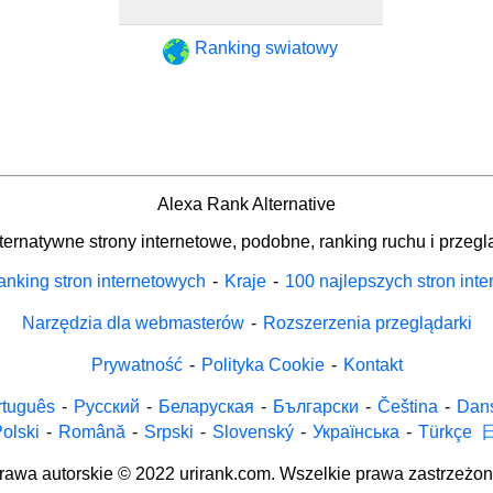
Ranking swiatowy
Alexa Rank Alternative
ternatywne strony internetowe, podobne, ranking ruchu i przegl
nking stron internetowych
-
Kraje
-
100 najlepszych stron int
Narzędzia dla webmasterów
-
Rozszerzenia przeglądarki
Prywatność
-
Polityka Cookie
-
Kontakt
rtuguês
-
Русский
-
Беларуская
-
Български
-
Čeština
-
Dan
olski
-
Română
-
Srpski
-
Slovenský
-
Українська
-
Türkçe
rawa autorskie © 2022 urirank.com. Wszelkie prawa zastrzeżon