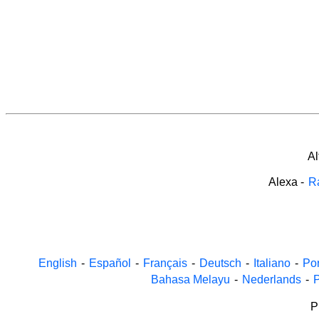
Al
Alexa
-
Ra
English
-
Español
-
Français
-
Deutsch
-
Italiano
-
Po
Bahasa Melayu
-
Nederlands
-
P
P