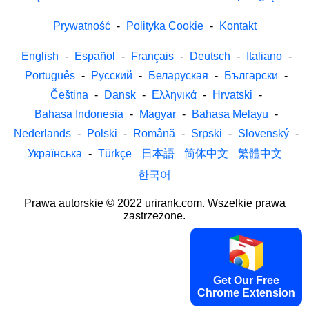
Prywatność
-
Polityka Cookie
-
Kontakt
English
-
Español
-
Français
-
Deutsch
-
Italiano
-
Português
-
Русский
-
Беларуская
-
Български
-
Čeština
-
Dansk
-
Ελληνικά
-
Hrvatski
-
Bahasa Indonesia
-
Magyar
-
Bahasa Melayu
-
Nederlands
-
Polski
-
Română
-
Srpski
-
Slovenský
-
Українська
-
Türkçe
日本語
简体中文
繁體中文
한국어
Prawa autorskie © 2022 urirank.com. Wszelkie prawa
zastrzeżone.
Get Our Free
Chrome Extension