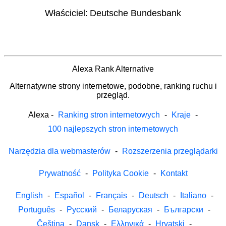
Właściciel:
Deutsche Bundesbank
Alexa Rank Alternative
Alternatywne strony internetowe, podobne, ranking ruchu i
przegląd.
Alexa
-
Ranking stron internetowych
-
Kraje
-
100 najlepszych stron internetowych
Narzędzia dla webmasterów
-
Rozszerzenia przeglądarki
Prywatność
-
Polityka Cookie
-
Kontakt
English
-
Español
-
Français
-
Deutsch
-
Italiano
-
Português
-
Русский
-
Беларуская
-
Български
-
Čeština
-
Dansk
-
Ελληνικά
-
Hrvatski
-