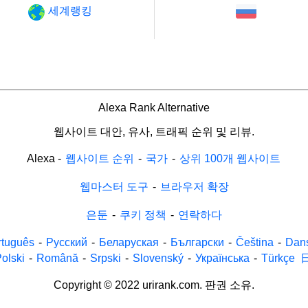
세계랭킹
Alexa Rank Alternative
웹사이트 대안, 유사, 트래픽 순위 및 리뷰.
Alexa
-
웹사이트 순위
-
국가
-
상위 100개 웹사이트
웹마스터 도구
-
브라우저 확장
은둔
-
쿠키 정책
-
연락하다
rtuguês
-
Русский
-
Беларуская
-
Български
-
Čeština
-
Dan
olski
-
Română
-
Srpski
-
Slovenský
-
Українська
-
Türkçe
Copyright © 2022 urirank.com. 판권 소유.