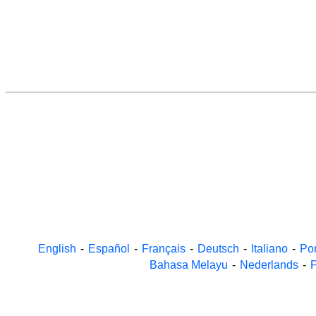
English
-
Español
-
Français
-
Deutsch
-
Italiano
-
Po
Bahasa Melayu
-
Nederlands
-
P