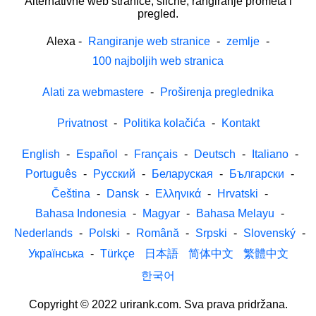
Alternativne web stranice, slične, rangiranje prometa i
pregled.
Alexa
-
Rangiranje web stranice
-
zemlje
-
100 najboljih web stranica
Alati za webmastere
-
Proširenja preglednika
Privatnost
-
Politika kolačića
-
Kontakt
English
-
Español
-
Français
-
Deutsch
-
Italiano
-
Português
-
Русский
-
Беларуская
-
Български
-
Čeština
-
Dansk
-
Ελληνικά
-
Hrvatski
-
Bahasa Indonesia
-
Magyar
-
Bahasa Melayu
-
Nederlands
-
Polski
-
Română
-
Srpski
-
Slovenský
-
Українська
-
Türkçe
日本語
简体中文
繁體中文
한국어
Copyright © 2022 urirank.com. Sva prava pridržana.