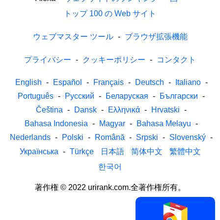
トップ 100 の Web サイト
ウェブマスター ツール
-
ブラウザ拡張機能
プライバシー
-
クッキーポリシー
-
コンタクト
English
-
Español
-
Français
-
Deutsch
-
Italiano
-
Português
-
Русский
-
Беларуская
-
Български
-
Čeština
-
Dansk
-
Ελληνικά
-
Hrvatski
-
Bahasa Indonesia
-
Magyar
-
Bahasa Melayu
-
Nederlands
-
Polski
-
Română
-
Srpski
-
Slovenský
-
Українська
-
Türkçe
日本語
简体中文
繁體中文
한국어
著作権 © 2022 urirank.com.全著作権所有。