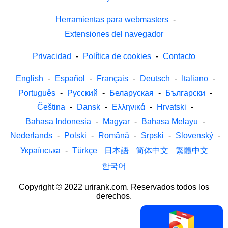
Herramientas para webmasters
-
Extensiones del navegador
Privacidad
-
Política de cookies
-
Contacto
English
-
Español
-
Français
-
Deutsch
-
Italiano
-
Português
-
Русский
-
Беларуская
-
Български
-
Čeština
-
Dansk
-
Ελληνικά
-
Hrvatski
-
Bahasa Indonesia
-
Magyar
-
Bahasa Melayu
-
Nederlands
-
Polski
-
Română
-
Srpski
-
Slovenský
-
Українська
-
Türkçe
日本語
简体中文
繁體中文
한국어
Copyright © 2022 urirank.com. Reservados todos los
derechos.