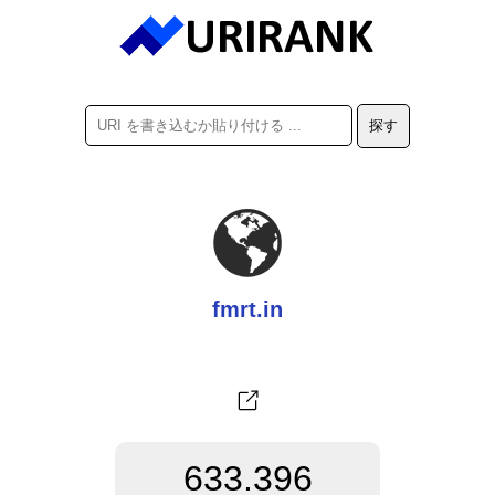
fmrt.in
633.396