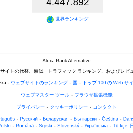
4.447.892
世界ランキング
Alexa Rank Alternative
b サイトの代替、類似、トラフィック ランキング、およびレビ
exa
-
ウェブサイトのランキング
-
国
-
トップ 100 の Web サ
ウェブマスター ツール
-
ブラウザ拡張機能
プライバシー
-
クッキーポリシー
-
コンタクト
rtuguês
-
Русский
-
Беларуская
-
Български
-
Čeština
-
Dan
olski
-
Română
-
Srpski
-
Slovenský
-
Українська
-
Türkçe