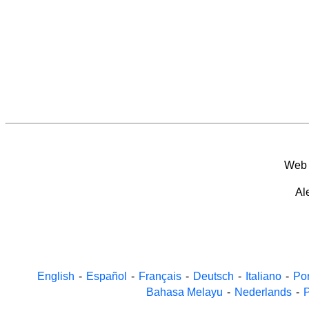
We
Al
English
-
Español
-
Français
-
Deutsch
-
Italiano
-
Po
Bahasa Melayu
-
Nederlands
-
P