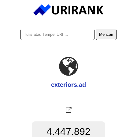
exteriors.ad
4.447.892