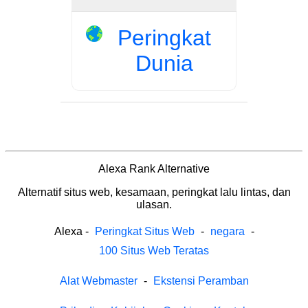
Peringkat
Dunia
Alexa Rank Alternative
Alternatif situs web, kesamaan, peringkat lalu lintas, dan
ulasan.
Alexa
-
Peringkat Situs Web
-
negara
-
100 Situs Web Teratas
Alat Webmaster
-
Ekstensi Peramban